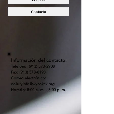
Contacto
Información del contacto:
Teléfono:
(913) 573-2908
Fax:
(913) 573-8198
Correo electrónico:
dcJuryinfo@wycokck.org
Horario: 8:00 a. m. - 5:00 p. m.