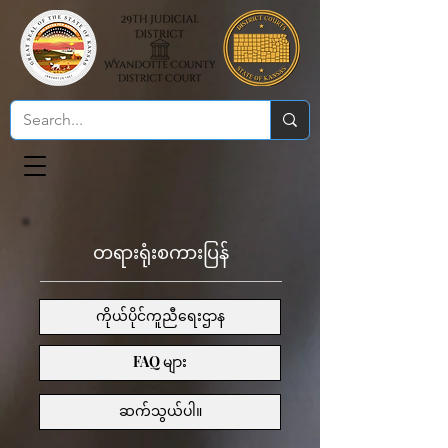
တရားရုံးစကားပြန်
ကိုယ်ပိုင်ကူညီရေးဌာန
FAQ များ
ဆက်သွယ်ပါ။